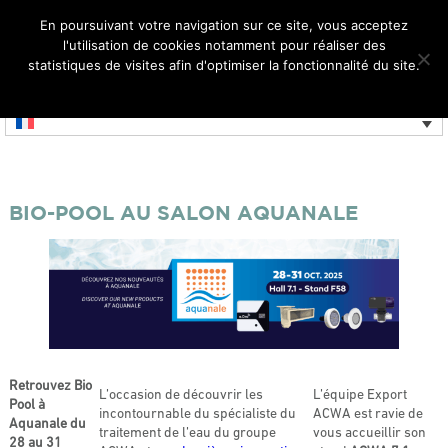
En poursuivant votre navigation sur ce site, vous acceptez
l'utilisation de cookies notamment pour réaliser des
MENU
statistiques de visites afin d'optimiser la fonctionnalité du site.
Réservé aux professionnels
Ok
Je refuse
BIO-POOL AU SALON AQUANALE
Retrouvez Bio
L’occasion de découvrir les
L’équipe Export
Pool à
incontournable du spécialiste du
ACWA est ravie de
Aquanale du
traitement de l’eau du groupe
vous accueillir son
28 au 31