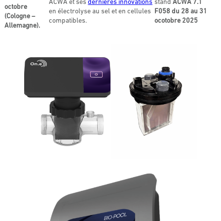
ACWA et ses
dernières innovations
stand
ACWA 7.1
octobre
en électrolyse au sel et en cellules
F058 du 28 au 31
(Cologne –
compatibles.
ocotobre 2025
Allemagne).