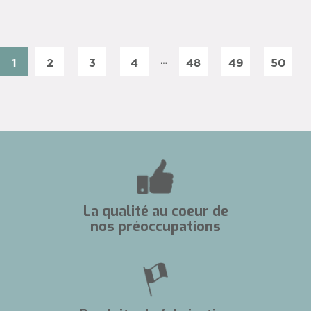
…
1
2
3
4
48
49
50
La qualité au coeur de
nos préoccupations